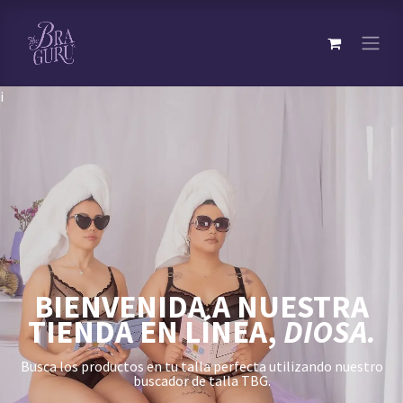
¡
BIENVENIDA A NUESTRA
TIENDA EN LÍNEA,
DIOSA.
Busca los productos en tu talla perfecta utilizando nuestro
buscador de talla TBG.