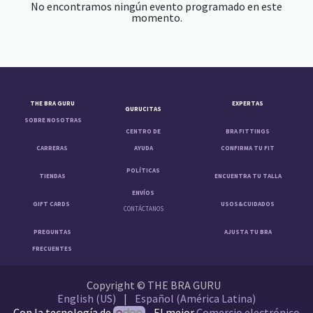
No encontramos ningún evento programado en este
momento.
THE BRA GURU
EXPERTAS
GURUCITAS
SOBRE NOSOTRAS
CENTRO DE
BRA FITTINGS
CARRERAS
AYUDA
CONFIRMA TU FIT
POLÍTICAS
TIENDAS
ENCUENTRA TU TALLA
ENVÍOS
GIFT CARDS
USOS&CUIDADOS
CONTÁCTANOS
PREGUNTAS
AJUSTA TU BRA
FRECUENTES
Copyright © THE BRA GURU
English (US)
|
Español (América Latina)
Con la tecnología de
- El mejor
Comercio electrónico