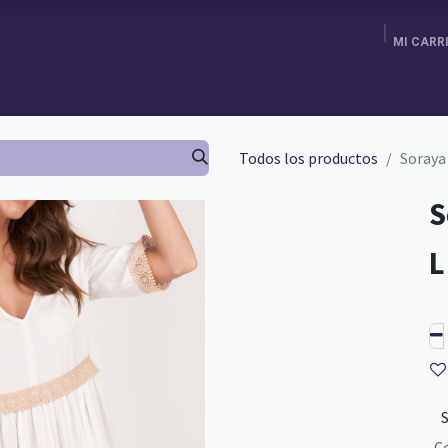
MI CARR
ENDA
AGENDA TU CITA
BRA FITTING
GURU SCHOOL
Todos los productos
Soraya
S
C