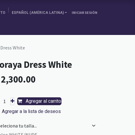
ITO
ESPAÑOL (AMÉRICA LATINA)
INICIAR SESIÓN
SOBRE NOSOTRAS
ELIGE TU PAÍS
BLOG
 Dress White
oraya Dress White
L
2,300.00
Agregar al carrito
Agregar a la lista de deseos
olor
:
WHITE/NUDE