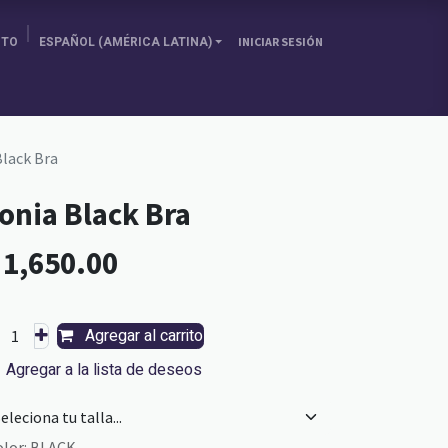
ITO
ESPAÑOL (AMÉRICA LATINA)
INICIAR SESIÓN
SOBRE NOSOTRAS
ELIGE TU PAÍS
BLOG
Black Bra
onia Black Bra
L
1,650.00
Agregar al carrito
Agregar a la lista de deseos
olor
:
BLACK