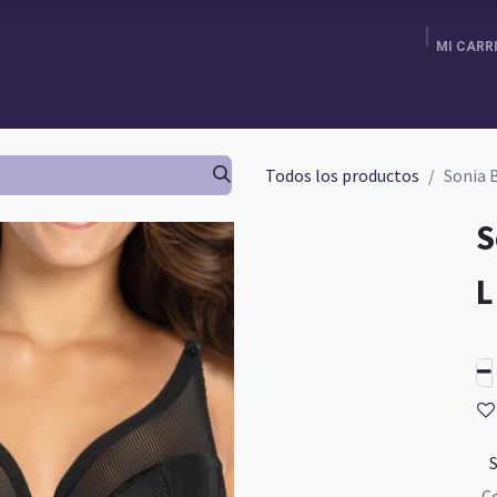
MI CARR
ENDA
AGENDA TU CITA
BRA FITTING
GURU SCHOOL
Todos los productos
Sonia 
S
C