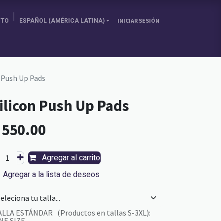
ITO
ESPAÑOL (AMÉRICA LATINA)
INICIAR SESIÓN
SOBRE NOSOTRAS
ELIGE TU PAÍS
BLOG
n Push Up Pads
ilicon Push Up Pads
L
550.00
Agregar al carrito
Agregar a la lista de deseos
ALLA ESTÁNDAR (Productos en tallas S-3XL)
:
NE SIZE