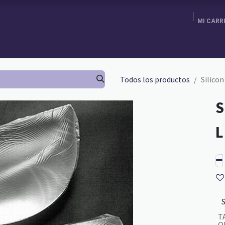
MI CARR
ENDA
AGENDA TU CITA
BRA FITTING
GURU SCHOOL
Todos los productos
Silico
S
T
O