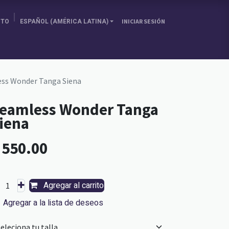
ITO
ESPAÑOL (AMÉRICA LATINA)
INICIAR SESIÓN
SOBRE NOSOTRAS
ELIGE TU PAÍS
BLOG
ss Wonder Tanga Siena
eamless Wonder Tanga
iena
L
550.00
Agregar al carrito
Agregar a la lista de deseos