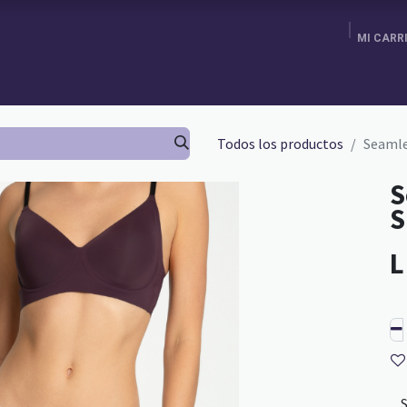
MI CARR
ENDA
AGENDA TU CITA
BRA FITTING
GURU SCHOOL
Todos los productos
Seamle
S
S