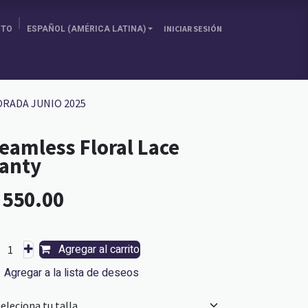
ITO
ESPAÑOL (AMÉRICA LATINA)
INICIAR SESIÓN
SOBRE NOSOTRAS
ELIGE TU PAÍS
BLOG
RADA JUNIO 2025
eamless Floral Lace
anty
L
550.00
Agregar al carrito
Agregar a la lista de deseos