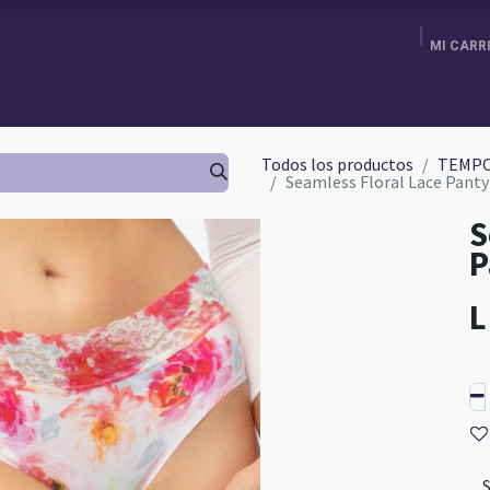
MI CARR
ENDA
AGENDA TU CITA
BRA FITTING
GURU SCHOOL
Todos los productos
TEMPO
Seamless Floral Lace Panty
S
P