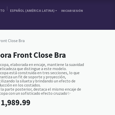
ITO
ESPAÑOL (AMÉRICA LATINA)
INICIAR SESIÓN
SOBRE NOSOTRAS
ELIGE TU PAÍS
BLOG
ront Close Bra
ora Front Close Bra
 copa, elaborada en encaje, mantiene la suavidad
delicadeza que distingue a este modelo.
 copa está construida en tres secciones, lo que
rantiza un fit de soporte y proyección,
tilizando la silueta y brindando un efecto de
ducción en los costados.
 la parte posterior, destaca el mismo encaje de
 copa con un sofisticado efecto cruzado✨
L
1,989.99