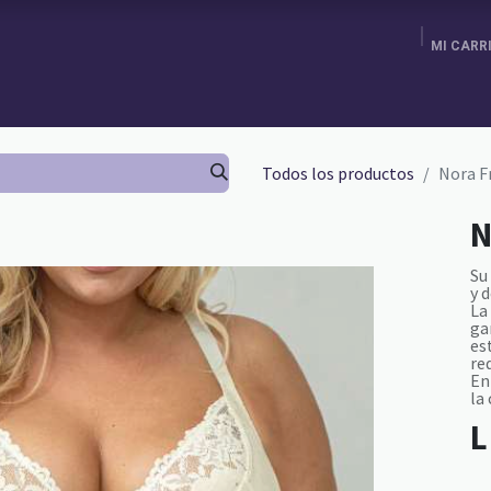
MI CARR
ENDA
AGENDA TU CITA
BRA FITTING
GURU SCHOOL
Todos los productos
Nora F
N
Su
y 
La
ga
es
re
En
la