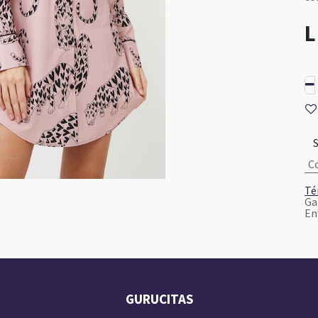
C
Té
Ga
En
GURUCITAS