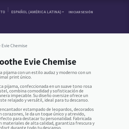
ITO
ESPAÑOL (AMÉRICA LATINA)
INICIAR SESIÓN
SOBRE NOSOTRAS
ELIGE TU PAÍS
BLOG
 Evie Chemise
oothe Evie Chemise
a pijama con un estilo audaz y moderno con un
imal print único.
ta pijama, confeccionada en un suave tono rosa
stel, combina comodidad y sofisticación de
nera impecable. Su diseño oversize ofrece un
uste relajado y versátil, ideal para tu descanso.
 encantador estampado de leopardos, decorados
n corazones, le da un toque único y atrevido,
rfecto para destacar tu personalidad. Fabricada
n materiales de alta calidad, garantiza frescura y
nfort durante todo tu descanso.