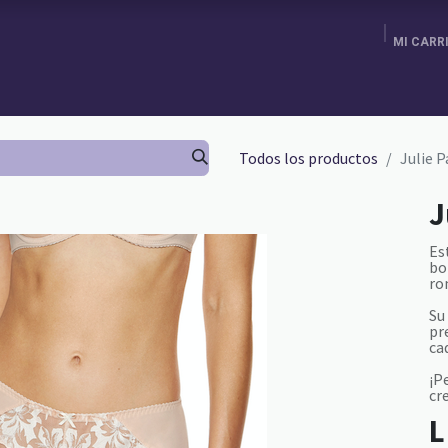
MI CARR
ENDA
AGENDA TU CITA
BRA FITTING
GURU SCHOOL
Todos los productos
Julie 
J
Es
bo
ro
Su
pr
cad
¡P
cr