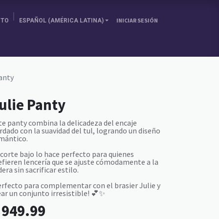
ITO
ESPAÑOL (AMÉRICA LATINA)
INICIAR SESIÓN
SOBRE NOSOTRAS
ELIGE TU PAÍS
BLOG
Panty
ulie Panty
te panty combina la delicadeza del encaje
rdado con la suavidad del tul, logrando un diseño
mántico.
 corte bajo lo hace perfecto para quienes
efieren lencería que se ajuste cómodamente a la
era sin sacrificar estilo.
erfecto para complementar con el brasier Julie y
ear un conjunto irresistible! 💕✨
L
949.99