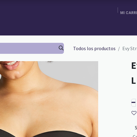
MI CARR
ENDA
AGENDA TU CITA
BRA FITTING
GURU SCHOOL
Todos los productos
Evy St
E
C