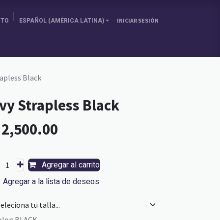
ITO
ESPAÑOL (AMÉRICA LATINA)
INICIAR SESIÓN
SOBRE NOSOTRAS
ELIGE TU PAÍS
BLOG
rapless Black
vy Strapless Black
L
2,500.00
Agregar al carrito
Agregar a la lista de deseos
olor
:
BLACK