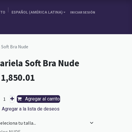
ITO
ESPAÑOL (AMÉRICA LATINA)
INICIAR SESIÓN
SOBRE NOSOTRAS
ELIGE TU PAÍS
BLOG
 Soft Bra Nude
ariela Soft Bra Nude
L
1,850.01
Agregar al carrito
Agregar a la lista de deseos
olor
:
NUDE