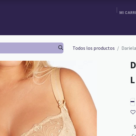
MI CARR
ENDA
AGENDA TU CITA
BRA FITTING
GURU SCHOOL
Todos los productos
Dariela
D
C