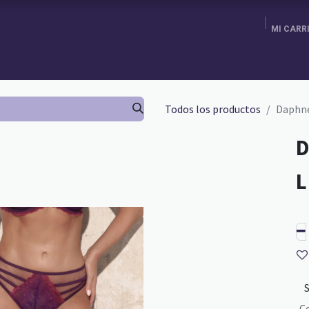
MI CARR
ENDA
AGENDA TU CITA
BRA FITTING
GURU SCHOOL
Todos los productos
Daphne
D
C