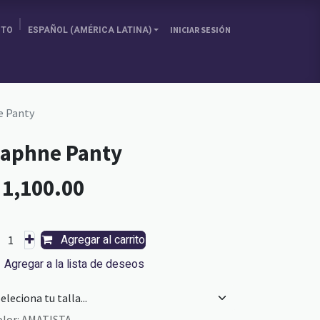
ITO
ESPAÑOL (AMÉRICA LATINA)
INICIAR SESIÓN
SOBRE NOSOTRAS
ELIGE TU PAÍS
BLOG
 Panty
aphne Panty
L
1,100.00
Agregar al carrito
Agregar a la lista de deseos
olor
:
AMATISTA