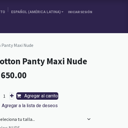
ITO
ESPAÑOL (AMÉRICA LATINA)
INICIAR SESIÓN
SOBRE NOSOTRAS
ELIGE TU PAÍS
BLOG
 Panty Maxi Nude
otton Panty Maxi Nude
L
650.00
Agregar al carrito
Agregar a la lista de deseos
olor
:
NUDE