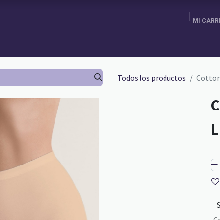
MI CARR
ENDA
AGENDA TU CITA
BRA FITTING
GURU SCHOOL
Todos los productos
Cotton
C
C