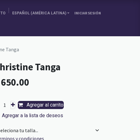
ITO
ESPAÑOL (AMÉRICA LATINA)
INICIAR SESIÓN
SOBRE NOSOTRAS
ELIGE TU PAÍS
BLOG
ine Tanga
hristine Tanga
L
650.00
Agregar al carrito
Agregar a la lista de deseos
rminos y condiciones