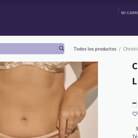
MI CARR
ENDA
AGENDA TU CITA
BRA FITTING
GURU SCHOOL
Todos los productos
Christ
C
Té