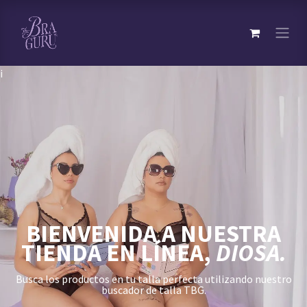
¡
BIENVENIDA A NUESTRA
TIENDA EN LÍNEA,
DIOSA.
Busca los productos en tu talla perfecta utilizando nuestro
buscador de talla TBG.