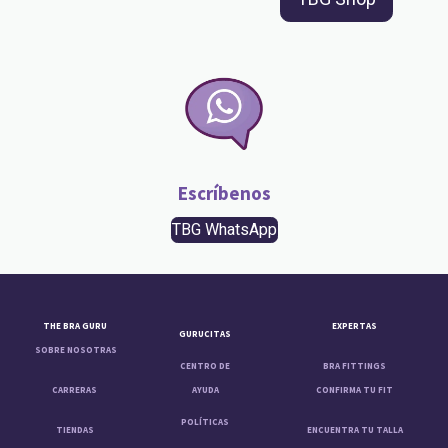
Escríbenos
TBG WhatsApp
THE BRA GURU
EXPERTAS
GURUCITAS
SOBRE NOSOTRAS
CENTRO DE
BRA FITTINGS
CARRERAS
AYUDA
CONFIRMA TU FIT
POLÍTICAS
TIENDAS
ENCUENTRA TU TALLA