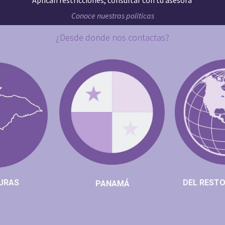
Aplican restricciones, consultar con tu asesora
Conoce nuestras politicas
¿Desde donde nos contactas?
​​​​AS
DEL RESTO DE
PANA​​​​MÁ