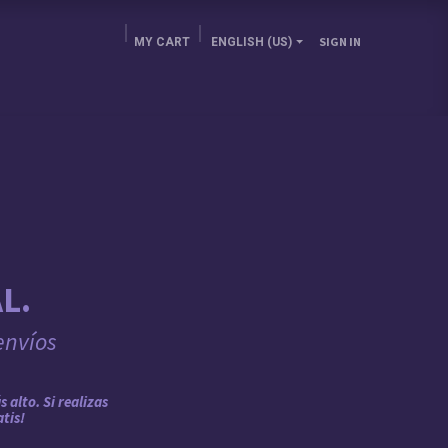
MY CART
ENGLISH (US)
SIGN IN
E BRA GURU
CHOOSE YOUR COUNTRY
BLOG
L.
envíos
 alto. Si realizas
atis!