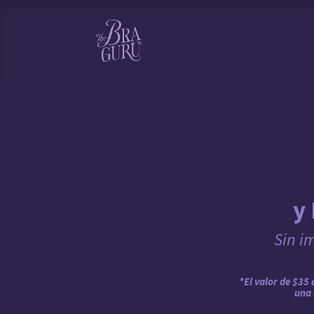
HOME
SHOP
BOOK YOUR
y
Sin i
*El valor de $35 
una 